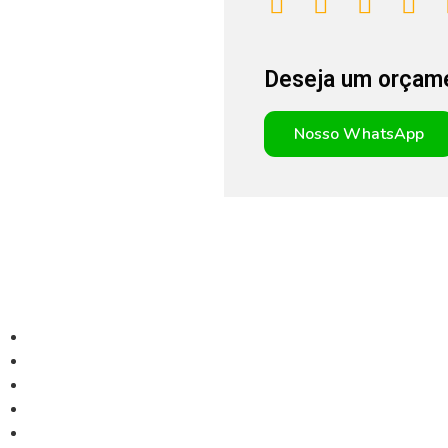
Deseja um orçam
Nosso WhatsApp
Contato
Sobre
Pontos Prisma
(91) 99162-44
Comunicação Visual
Nossos Clientes
(91) 3274-888
Contatos
Tv. Barão do T