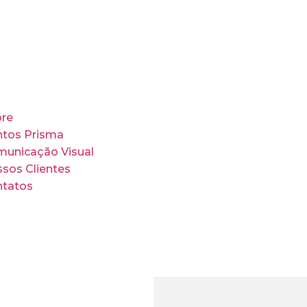
re
tos Prisma
unicação Visual
sos Clientes
tatos
re
tos Prisma
unicação Visual
sos Clientes
tatos