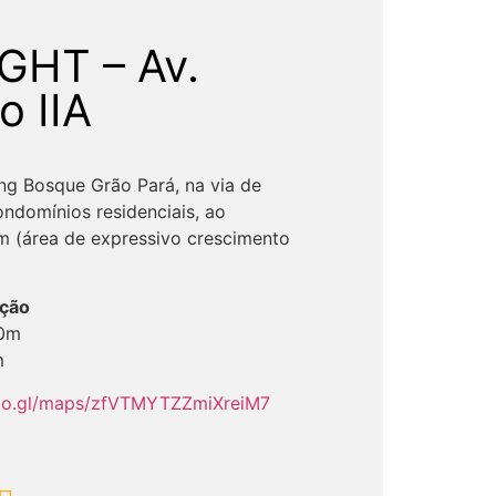
GHT – Av.
o IIA
ng Bosque Grão Pará, na via de
ndomínios residenciais, ao
m (área de expressivo crescimento
ução
00m
m
goo.gl/maps/zfVTMYTZZmiXreiM7